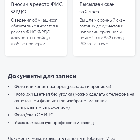
Вносим в реестр ФИС
Высылаем скан
ФРДО
за
2
часа
Сведения об учащихся
Вышлем срочный скан
обязательно вносятся в
готовых документов и
реестр ФИС ФРДО -
направим оригиналы
документы пройдут
почтой в любой город
любые проверки
РФ за наш счет
Документы для записи
Фото или копия паспорта (разворот и прописка)
Фото 3х4 цветная без уголка (можно сделать с телефона на
однотонном фоне чёткое изображение лица с
нейтральным выражением)
Фото/скан СНИЛС
Указать желаемую профессию и разряд
Документы можете выслать на почту в Telegram, Viber,