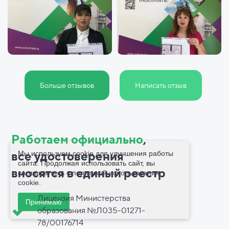
Больше отзывов
Написать отзыв
Работаем официально
,
все
удостоверения
Мы используем cookie для улучшения работы
сайта. Продолжая использовать сайт, вы
вносятся в
единый реестр
соглашаетесь с
политикой использования
cookie
.
Лицензия Министерства
Принимаю
образования №Л035-01271-
78/00176714